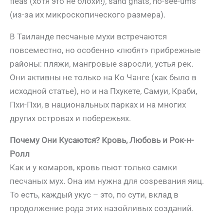
fleas (хотя это не блохи!), sand gnats, no-see-ums
(из-за их микроскопического размера).
В Таиланде песчаные мухи встречаются
повсеместно, но особенно «любят» прибрежные
районы: пляжи, мангровые заросли, устья рек.
Они активны не только на Ко Чанге (как было в
исходной статье), но и на Пхукете, Самуи, Краби,
Пхи-Пхи, в национальных парках и на многих
других островах и побережьях.
Почему Они Кусаются? Кровь, Любовь и Рок-н-
Ролл
Как и у комаров, кровь пьют только самки
песчаных мух. Она им нужна для созревания яиц.
То есть, каждый укус – это, по сути, вклад в
продолжение рода этих назойливых созданий.