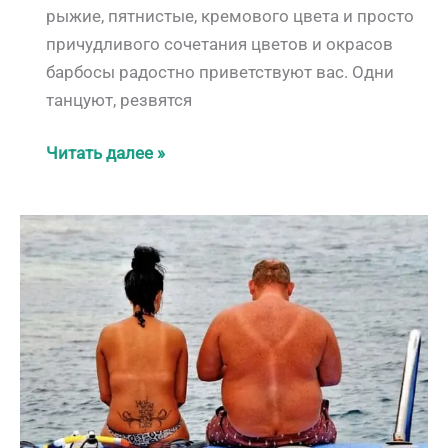
рыжие, пятнистые, кремового цвета и просто
причудливого сочетания цветов и окрасов
барбосы радостно приветствуют вас. Одни
танцуют, резвятся
Тайцы
Читать далее »
и
их
собаки