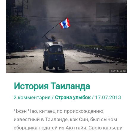
на
туризм
История Таиланда
2 комментария
/
Страна улыбок
/
17.07.2013
Чжэн Чао, китаец по происхождению,
известный в Таиланде, как Син, был сыном
сборщика податей из Аюттайя. Свою карьеру