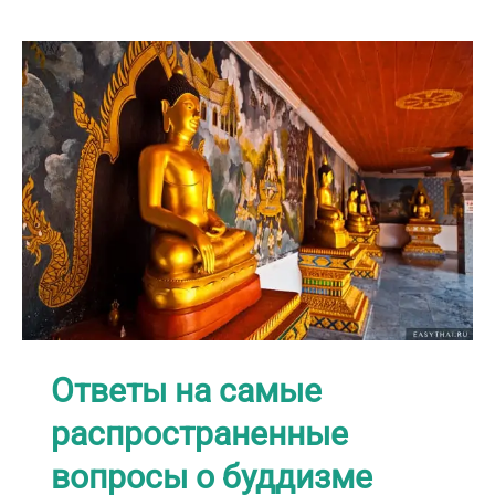
привезти
из
путешествия
по
Таиланду?
Ответы на самые
распространенные
вопросы о буддизме