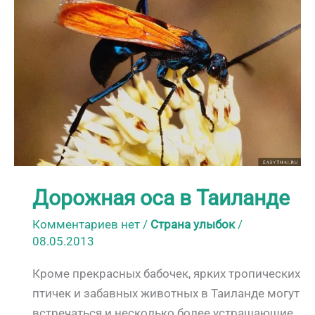
обитатель
Таиланда
Дорожная оса в Таиланде
Комментариев нет
/
Страна улыбок
/
08.05.2013
Кроме прекрасных бабочек, ярких тропических
птичек и забавных животных в Таиланде могут
встречаться и несколько более устрашающие