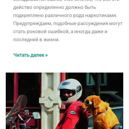
действо определенно должно быть
подкреплено различного рода наркотиками.
Предупреждаем, подобные рассуждения могут
стать роковой ошибкой, а иногда даже и
последней в жизни.
Темная
Читать далее »
сторона
страны
улыбок
или
наркотики
в
Таиланде:
актуализация
2025