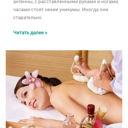
антенны, с расставленными руками и ногами,
часами стоят некие уникумы. Иногда они
старательно
Солнечные
Читать далее »
ожоги.
Любителям
пляжного
отдыха
посвящается