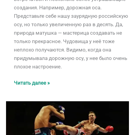
создания. Например, дорожная оса.
Представьте себе нашу заурядную российскую
осу, но только увеличенную раз в десять. Да,
природа матушка — мастерица создавать не
только прекрасное. Чудовища у неё тоже
неплохо получаются. Видимо, когда она
придумывала дорожную осу, у нее было очень
плохое настроение.
Дорожная
Читать далее »
оса
в
Таиланде