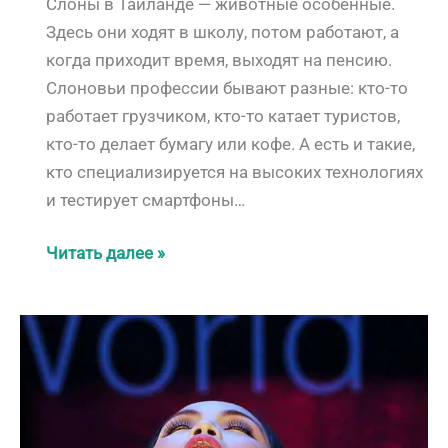
Слоны в Таиланде — животные особенные.
Здесь они ходят в школу, потом работают, а
когда приходит время, выходят на пенсию.
Слоновьи профессии бывают разные: кто-то
работает грузчиком, кто-то катает туристов,
кто-то делает бумагу или кофе. А есть и такие,
кто специализируется на высоких технологиях
и тестирует смартфоны…
Слоны
Читать далее »
–
священный
символ
Таиланда