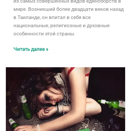
из самых совершенных видов единоборств в
мире. Возникший более двадцати веков назад
в Таиланде, он впитал в себя все
национальные, религиозные и духовные
особенности этой страны.
Муай
Читать далее »
Тай:
«Искусство
Восьми
Конечностей»
–
Душа
Таиланда