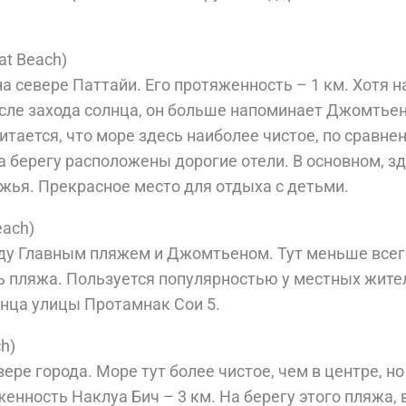
t Beach)
а севере Паттайи. Его протяженность – 1 км. Хотя 
сле захода солнца, он больше напоминает Джомтьен
итается, что море здесь наиболее чистое, по сравне
 берегу расположены дорогие отели. В основном, зд
жья. Прекрасное место для отдыха с детьми.
each)
ду Главным пляжем и Джомтьеном. Тут меньше всего
ь пляжа. Пользуется популярностью у местных жите
онца улицы Протамнак Сои 5.
h)
ре города. Море тут более чистое, чем в центре, но
енность Наклуа Бич – 3 км. На берегу этого пляжа, 