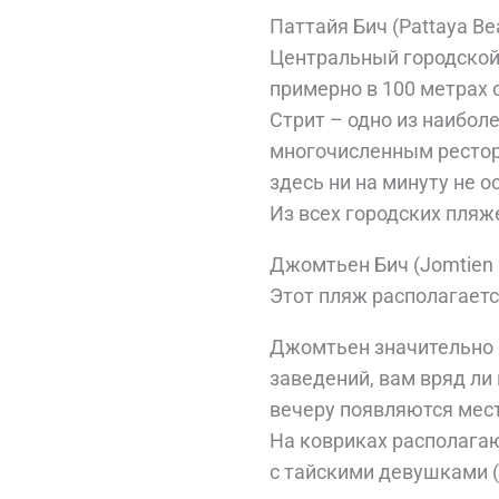
Паттайя Бич (Pattaya Be
Центральный городской п
примерно в 100 метрах 
Стрит – одно из наибол
многочисленным рестор
здесь ни на минуту не 
Из всех городских пля
Джомтьен Бич (Jomtien 
Этот пляж располагаетс
Джомтьен значительно с
заведений, вам вряд ли 
вечеру появляются мест
На ковриках располагаю
с тайскими девушками (