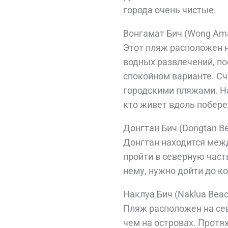
города очень чистые.
Вонгамат Бич (Wong Ama
Этот пляж расположен н
водных развлечений, по
спокойном варианте. Сч
городскими пляжами. На
кто живет вдоль побере
Донгтан Бич (Dongtan B
Донгтан находится меж
пройти в северную част
нему, нужно дойти до к
Наклуа Бич (Naklua Beac
Пляж расположен на севе
чем на островах. Протяж