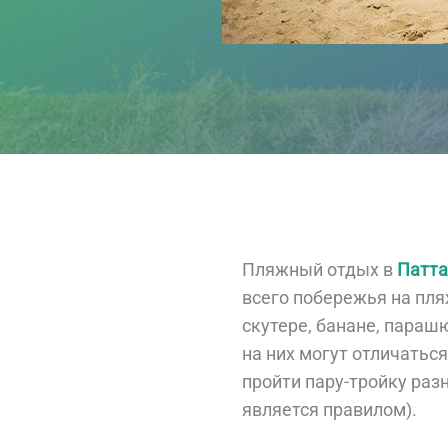
Пляжный отдых в
Патта
всего побережья на пля
скутере, банане, параш
на них могут отличатьс
пройти пару-тройку раз
является правилом).