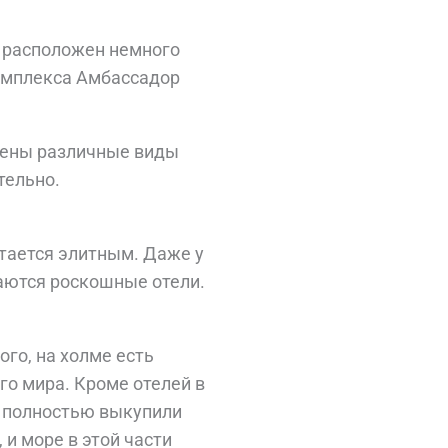
н расположен немного
омплекса Амбассадор
влены различные виды
тельно.
тается элитным. Даже у
аются роскошные отели.
го, на холме есть
го мира. Кроме отелей в
 полностью выкупили
 и море в этой части