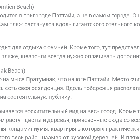
mtien Beach)
дится в пригороде Паттайи, а не в самом городе. О
ам пляж растянулся вдоль гигантского отельного к
одит для отдыха с семьей. Кроме того, тут предста
м пляже, шезлонги всегда нужно оплачивать дополни
ak Beach)
на мысе Пратумнак, что на юге Паттайи. Место счи
ь есть своя резиденция. Вдоль побережья располаг
на состоятельную публику.
ывается восхитительный вид на весь город. Кроме то
ом растут цветы и деревья, привезенные сюда со все
ны кондоминиумы, квартиры в которых практически
того весь район называют русской деревней. И пляж,