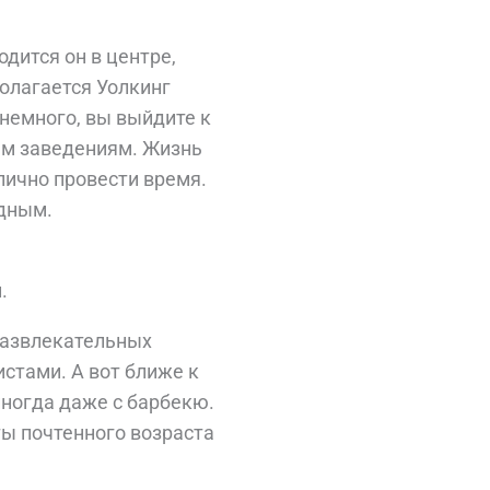
дится он в центре,
полагается Уолкинг
немного, вы выйдите к
ым заведениям. Жизнь
тлично провести время.
юдным.
.
 развлекательных
истами. А вот ближе к
ногда даже с барбекю.
ты почтенного возраста