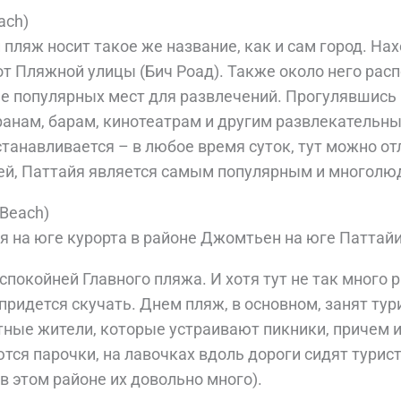
ach)
ляж носит такое же название, как и сам город. Нахо
от Пляжной улицы (Бич Роад). Также около него рас
ее популярных мест для развлечений. Прогулявшись 
анам, барам, кинотеатрам и другим развлекательн
останавливается – в любое время суток, тут можно о
жей, Паттайя является самым популярным и многол
Beach)
я на юге курорта в районе Джомтьен на юге Паттайи
покойней Главного пляжа. И хотя тут не так много
придется скучать. Днем пляж, в основном, занят тур
ные жители, которые устраивают пикники, причем и
тся парочки, на лавочках вдоль дороги сидят турис
в этом районе их довольно много).