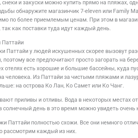
, снеки и закуски можно купить прямо на пляжах, од
ходьбы обнаружите магазинчик 7-eleven или Family M
димо по более приемлемым ценам. При этом в магази
 так как поставки туда идут каждый день.
 Паттайи
жи Паттайи у людей искушенных скорее вызовут раз
, поэтому все предпочитают просто загорать на бере
ех отелях есть хорошие и большие бассейны, куда п
 на человека. Из Паттайи за чистыми пляжами и лазу
ьше: на острова Ко Лан, Ко Самет или Ко Чанг.
вают приливы и отливы. Вода в некоторых местах от
в солнечный день в это время можно увидеть очень 
яжи Паттайи полностью схожи. Все они немного отлич
о рассмотрим каждый из них.