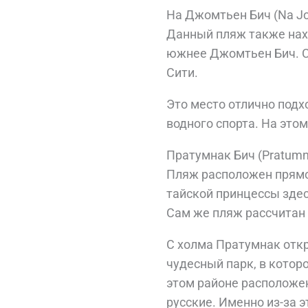
На Джомтьен Бич (Na Jo
Данный пляж также нахо
южнее Джомтьен Бич. С
Сити.
Это место отлично подх
водного спорта. На это
Пратумнак Бич (Pratumn
Пляж расположен прямо 
тайской принцессы здес
Сам же пляж рассчитан 
С холма Пратумнак откр
чудесный парк, в котор
этом районе расположе
русские. Именно из-за э